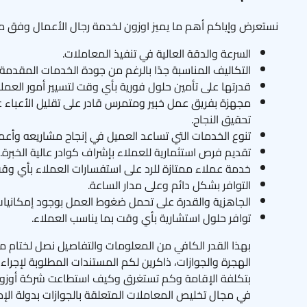
نستعرض وإياكم أهم ما يميز اوزون لخدمة رجال الأعمال وفق ما
السرعة والدقة العالية في تنفيذ المعاملات.
التكاليف المناسبة جدًا بالرغم من جودة الخدمات المقدمة 
قدرتها على تأمين حلول فورية بأي وقت لتسيير أمور العملا
مجهزة بفريق عمل خبير ومتمرس قادر على تقليل الأعباء
تحقيق النجاح.
تنوع الخدمات التي تساعد العميل في إنجاح مشاريعه وأعما
تقديم فرص استثمارية للعملاء بإشراف كوادر عالية الخبرة.
خدمة عملاء ممتازة للرد على استفسارات العملاء بأي وقت
التوافر بشكل دائم وعلى مدار الساعة.
الجاهزية والقدرة على تحمل ضغوط العمل بوجود إمكانيات 
توافر حلول استشارية بأي وقت بما يناسب العملاء.
بهذا القدر الكافي من المعلومات والتفاصيل نصل لختام مق
الهجرة والجوازات، ذاكرين لكم المستندات المطلوبة لإجراءات
بتكلفة الإقامة وكم تستغرق وكيف استطاعت شركة أوزون
في مجال تخليص المعاملات المتعلقة بالجوازات بدولة الإما